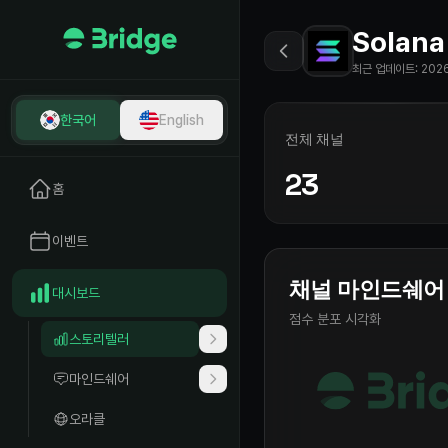
Solana
최근 업데이트
:
2026
한국어
English
전체 채널
23
홈
이벤트
채널 마인드쉐어
대시보드
점수 분포 시각화
스토리텔러
마인드쉐어
오라클