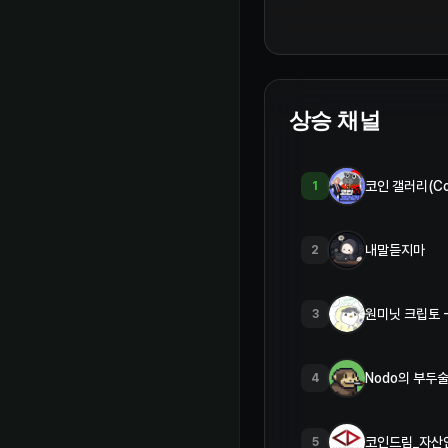
상승 채널
코인 갤러리(Coin
1
내말듣지마
2
원미닛 크립토 -
3
Nodo의 부두
4
코인드림_자산
5