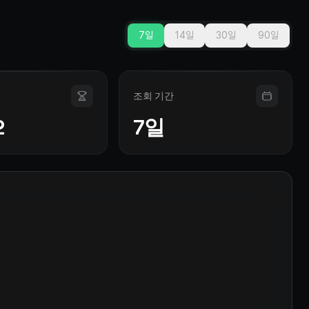
7일
14일
30일
90일
조회 기간
2
7일