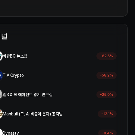
채널
비큐BQ 뉴스방
-62.5
%
T.A Crypto
-58.2
%
웹3 & AI 에이전트 광기 연구실
-25.0
%
Manbull (구, AI 버블이 온다) 공지방
-12.1
%
Dynasty
-0.4
%