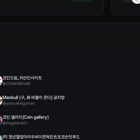
코인드림_자산인사이트
@
COINDREAMS
Manbull (구, AI 버블이 온다) 공지방
@
justicekingsman
코인 갤러리(Coin gallery)
@
dogeland01
㈜ 청년열정마라두바이쫀득민트초코손맛푸드