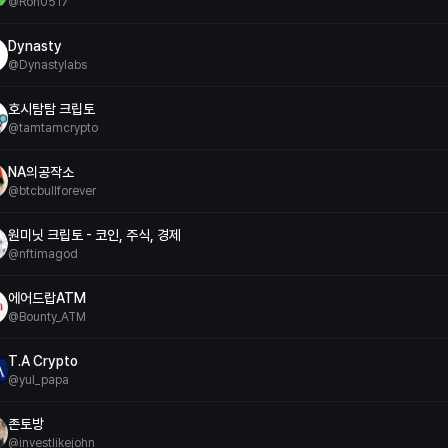
@
Roh0517
Dynasty
@
Dynastylabs
호시탐탐 크립토
@
tamtamcrypto
NA의공작소
@
btcbullforever
원미닛 크립토 - 코인, 주식, 경제
@
nftimagod
에어드랍ATM
@
Bounty_ATM
T.A Crypto
@
yul_papa
존토방
@
investlikejohn