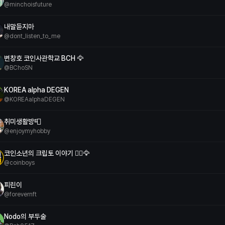
@
minchoisfuture
내말듣지마
@
dont_listen_to_me
변창호 코인사관학교 BCH 🦅
@
BChoSN
KOREA alpha DEGEN
@
KOREAalphaDEGEN
취미생활방📮
@
enjoymyhobby
코인소년의 크립토 이야기 🙋‍♂️🦅
@
coinboys
피린이
@
forevernft
Nodo의 부두술