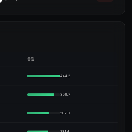
총점
444.2
356.7
287.8
281.4