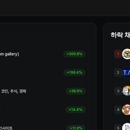
하락 
 gallery)
+
300.8
%
1
+
199.4
%
2
 코인, 주식, 경제
+
38.9
%
3
술
+
14.4
%
4
인사이트
+
11.9
%
5