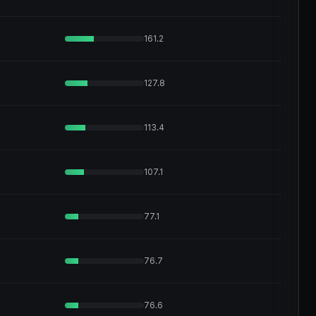
161.2
127.8
113.4
107.1
77.1
76.7
76.6