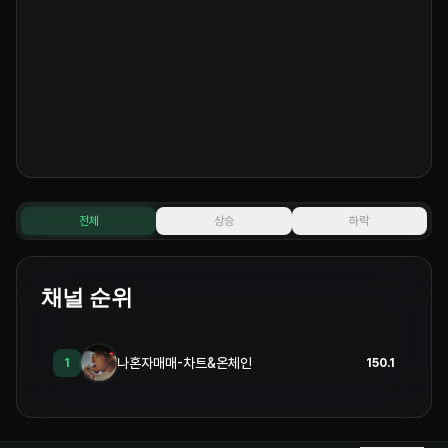
텐츠와 커뮤니티의 자발적 참여가 함께 어우러질 때 가장 높은 점수와 보
상을 얻게 됩니다. 모든 활동은 스코어 및 대시보드에 반영됩니다. ---
## **XPIN 소개** XPIN Network는 BNB 체인을 기반으로 한 No.1
DePIN 프로젝트로, AI를 활용해 전 세계 149개국에서 끊김 없는 탈중
앙화 통신 네트워크를 구축하고 있습니다. 전 세계 12만 명 이상의 사용자
를 보유하고 있으며, 사용자들이 $XPIN 수익으로 통신 비용을 결제할 수
있는 “PayFi” 모델을 통해 상당한 비용 절감 효과를 제공합니다. 현재
BNB 체인 및 비트겟 월렛 Bitget Wallet)과 공동 브랜드로 출시한
eSIM에 더해, LINE 및 KAIA 생태계와의 전략적 파트너십을 통해 글로
벌 통신 인프라의 새로운 기준을 만들어가고 있습니다. ### **XPIN 공
식 링크** [웹사이트](https://www.xpin.network) / [트위터(X)]
(https://x.com/XPINNetwork) / [커뮤니티]
(https://t.me/xpinkorea) --- ## ⚠️ **유의 사항** - 3ridge 캠페
전체
상승
하락
인 미 참여 시 보상 지급이 제한될 수 있습니다. - 전체 보상은 캠페인 종
료 시점 14D 대시보드를 기준으로 반영됩니다. - 어뷰징 및 봇 사용 등
부정 행위 적발 시 보상 삭감 또는 제외가 적용될 수 있습니다. - 스토리텔
러 스코어는 포스팅 품질, 조회수, 구독자 수, 언급량, 반응 등을 종합 평가
하여 산정됩니다. - 스코어 산정 기준은 운영팀 판단에 따라 조정될 수 있
채널 순위
습니다. - <u>근거 없는 비방, 비교 등의 콘텐츠는 스코어에 반영되지 않
습니다.</u>
나혼자매매-차트&온체인
1
150.1