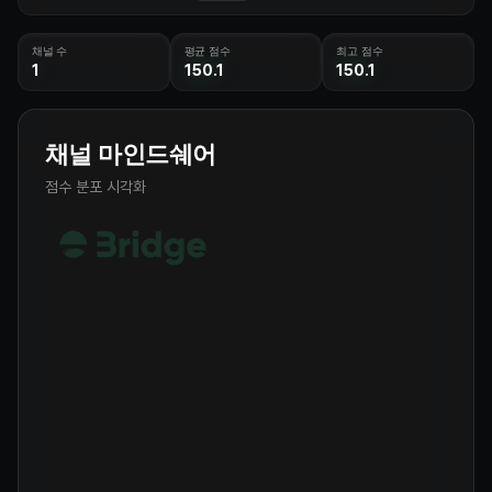
전파하고 프로젝트의 가치를 스스로 증명하는 핵심 기여자를 의미합니다.
## **🚀 캠페인 목표** 스토리텔러 캠페인은 커뮤니티 내에서 프로젝트
채널 수
의 기술과 비전에 대한 깊이 있는 대화를 촉진하고, KOL과 참여자들이 자
평균 점수
최고 점수
1
발적으로 인사이트를 공유하며 콘텐츠를 만들어가는 문화를 확산시키는
150.1
150.1
것을 목표로 합니다. ## **🗓️ 캠페인 타임라인** - **시작:** 2/5 (목)
- **종료:** 2/19 (목) - **보상 지급 시점:** 캠페인 종료 이후 한 달
이내 - **보상 풀:** 20,000 $USDT + 100 eSIM ## **🎁 캠페인
특별 혜택: XPIN Global eSIM** - **대상:** 캠페인 상위 기여자 및
채널 마인드쉐어
커뮤니티 이벤트 당첨자 (총 100명) - **혜택:** 56개국 사용 가능 / 3
일간 데이터 무제한 제공 - **사용:** 별도의 유심 교체 없이 QR 스캔만
점수 분포 시각화
으로 즉시 사용 가능. XPIN의 AI 네트워크 기술을 직접 경험해 보세요!
## **💰 캠페인 보상 분배** ### **1. 스토리텔러(KOL) 할당 -
60%** 전체 보상 풀의 60%는 **상위 20명의 스토리텔러**에게 차
등 지급됩니다. [XPIN Storyteller 14D 대시보드]
(https://www.3ridge.io/dashboard/storyteller/xpin?
dateRange=14D) 대시보드에 표시된 비율에 따라 각각 **$USDT**
토큰과 **eSIM 1개씩** 이 분배됩니다. ### **2. 커뮤니티 할당 -
20%** 전체 보상 풀의 20%와 eSIM 40개는 **커뮤니티 멤버 100
명**에게 배분됩니다. <u>상위 20명 KOL이 자신의 팔로워 중 가장 활
발히 참여한 유저를 직접 선정</u>합니다. *eSIM은 각 채널별 우수 참
여자 2명에게 지급됩니다. ### **3. XPIN 커뮤니티 할당 - 20%** 전
체 보상 풀의 20%와 eSIM 40개는 **[XPIN 한국 텔레그램 커뮤니티]
(https://t.me/xpinkorea) 멤버 40명**에게 배분됩니다. <u> 팀에
서 커뮤니티 활성화에 기여한 유저를 직접 선정</u>합니다. ### 🧑‍⚖️ **
점수 산정 방식** - **KOL 채널 활동:** 관련 포스팅, 분석 콘텐츠, 커뮤
니티 내 영향력을 종합 평가하여 스코어에 반영합니다. - **커뮤니티 참
여도:** <u>팔로우하는 KOL 채널 내에서 관련 대화가 활발할수록
</u> 해당 채널의 마인드쉐어가 상승합니다. 👉 즉, KOL의 양질의 콘