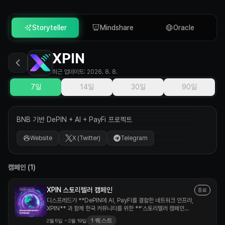
Storyteller
Mindshare
Oracle
XPIN
최근 업데이트
:
2026. 8. 8.
7일
14일
30일
90일
BNB 기반 DePIN + AI + PayFi 프로젝트
Website
X (Twitter)
Telegram
캠페인
(
1
)
XPIN 스토리텔러 캠페인
종료
디스프레드가 **DePIN에 AI, PayFI를 결합한 네트워크 인프라,
XPIN** 과 함께 한국 커뮤니티를 위한 **‘스토리텔러 캠페인
(Storyteller Campaign)’** 을 준비했습니다. 스토리텔러는 기술적
1
퀘스트
2월 5일
~
2월 19일
깊이와 시장 통찰력을 바탕으로, 커뮤니티 내에서 의미 있는 인사이트를