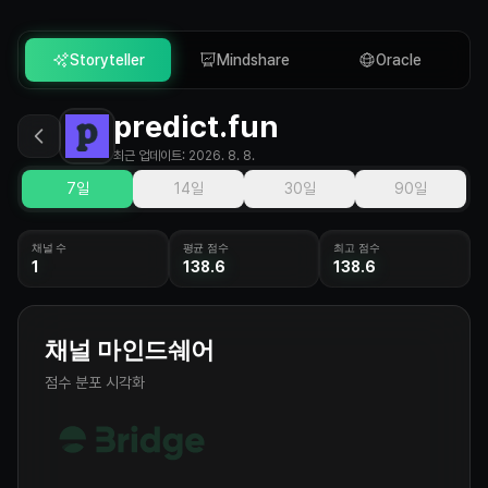
Storyteller
Mindshare
Oracle
predict.fun
최근 업데이트
:
2026. 8. 8.
7일
14일
30일
90일
채널 수
평균 점수
최고 점수
1
138.6
138.6
채널 마인드쉐어
점수 분포 시각화